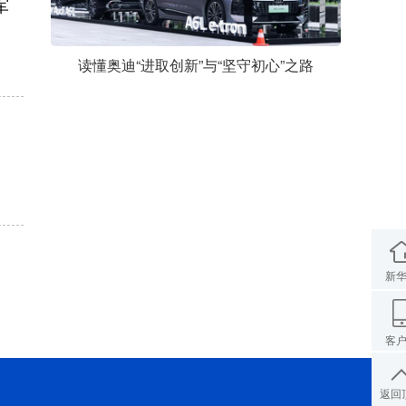
军
读懂奥迪“进取创新”与“坚守初心”之路
新
客
返回