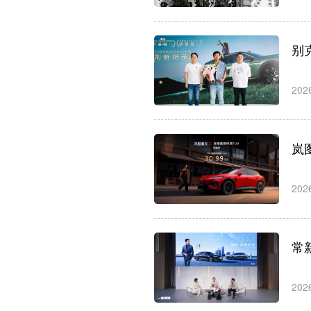
别
202
岚
202
常
应臻恺：让创意落地生根 让
尹同跃：本地
梦想照亮未来
车企拓展海外
202