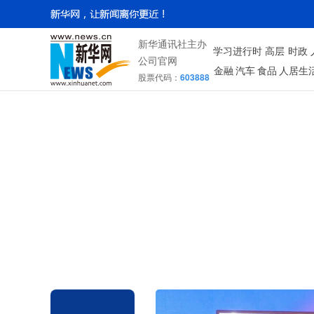
新华通讯社主办
学习进行时
高层
时政
公司官网
金融
汽车
食品
人居生
股票代码：
603888