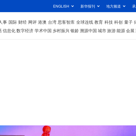
ENGLISH
新华报刊
地方频道
承
人事
国际
财经
网评
港澳
台湾
思客智库
全球连线
教育
科技
科创
量子
活
信息化
数字经济
学术中国
乡村振兴
银龄
溯源中国
城市
旅游
能源
会展