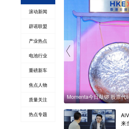
滚动新闻
辟谣联盟
产业热点
电池行业
重磅新车
焦点人物
Momenta今日敲锣 股票代码
质量关注
热点专题
A
来