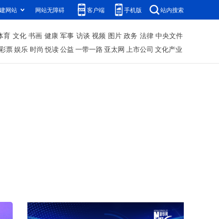
建网站
网站无障碍
客户端
手机版
站内搜索
体育
文化
书画
健康
军事
访谈
视频
图片
政务
法律
中央文件
彩票
娱乐
时尚
悦读
公益
一带一路
亚太网
上市公司
文化产业