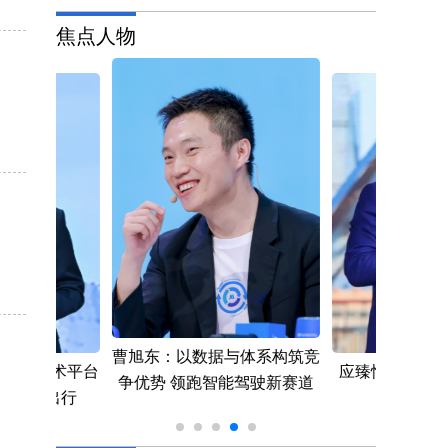
焦点人物
曹旭东：以数据与体系构筑竞
动魔方技术平台
应臻恺：让创意
争优势 领跑智能驾驶新赛道
引领高端出行
梦想照