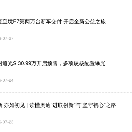
克至境E7第两万台新车交付 开启全新公益之旅
6-07-27
图追光S 30.99万开启预售，多项硬核配置曝光
6-07-24
新 亦如初见 | 读懂奥迪“进取创新”与“坚守初心”之路
化生产将为中国
张兴海：始终把用户安全放在
何利扬：AI驱
市场创造更大空
第一位 推动汽车安全科技向
持续演进 
6-07-23
间
上向善